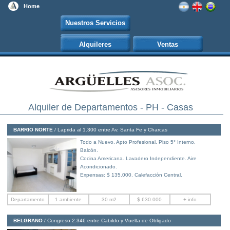
Home
Nuestros Servicios
Barrios Porteños
Alquileres
Ventas
Alquiler de Departamentos - PH - Casas
BARRIO NORTE
/ Laprida al 1.300
entre Av. Santa Fe y Charcas
Todo a Nuevo. Apto Profesional. Piso 5° Interno,
Balcón.
Cocina Americana. Lavadero Independiente. Aire
Acondicionado.
Expensas: $ 135.000. Calefacción Central.
Departamento
1 ambiente
30 m2
$ 630.000
+ info
BELGRANO
/ Congreso 2.346
entre Cabildo y Vuelta de Obligado