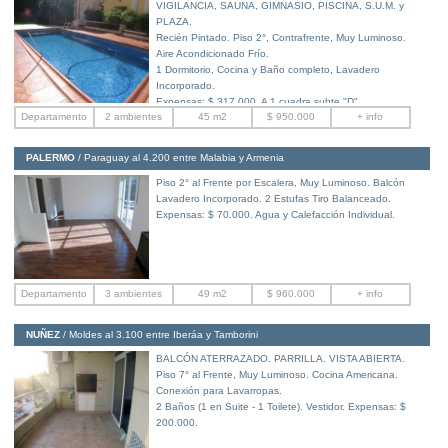
VIGILANCIA, SAUNA, GIMNASIO, PISCINA, S.U.M. y
PLAZA.
Recién Pintado. Piso 2°, Contrafrente, Muy Luminoso.
Aire Acondicionado Frío.
1 Dormitorio, Cocina y Baño completo, Lavadero
Incorporado.
Expensas: $ 317.000. A 1 cuadra subte "D".
Departamento
2 ambientes
45 m2
$ 950.000
+ info
PALERMO
/ Paraguay al 4.200
entre Malabia y Armenia
Piso 2° al Frente por Escalera, Muy Luminoso. Balcón
Lavadero Incorporado. 2 Estufas Tiro Balanceado.
Expensas: $ 70.000. Agua y Calefacción Individual.
Departamento
3 ambientes
49 m2
$ 960.000
+ info
NUÑEZ
/ Moldes al 3.100
entre Iberáa y Tamborini
BALCÓN ATERRAZADO. PARRILLA. VISTA ABIERTA.
Piso 7° al Frente, Muy Luminoso. Cocina Americana.
Conexión para Lavarropas.
2 Baños (1 en Suite - 1 Toilete). Vestidor. Expensas: $
200.000.