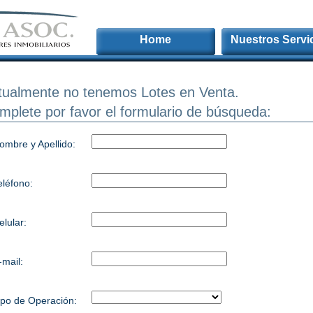
Home
Nuestros Servi
tualmente no tenemos Lotes en Venta.
mplete por favor el formulario de búsqueda:
ombre y Apellido:
eléfono:
elular:
-mail:
ipo de Operación: