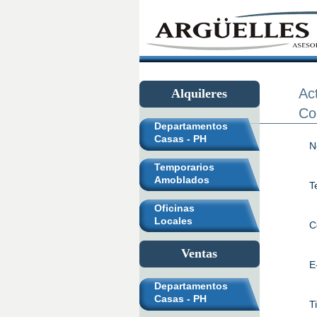
Ac
Alquileres
Co
Departamentos
Casas - PH
N
Temporarios
Amoblados
T
Oficinas
Locales
C
Ventas
E
Departamentos
Casas - PH
T