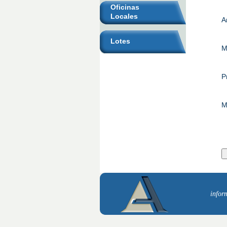
Oficinas
Locales
A
Lotes
M
P
M
infor