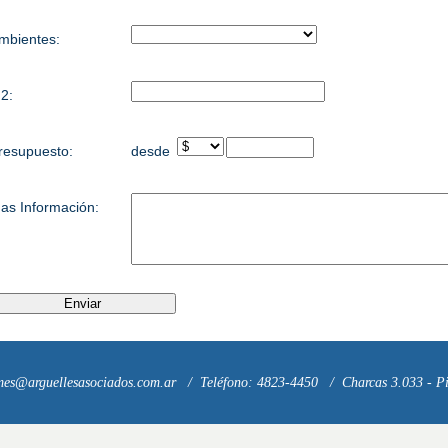
mbientes:
2:
resupuesto:
desde
as Información:
mes@arguellesasociados.com.ar
/
Teléfono: 4823-4450
/
Charcas 3.033 - Pi